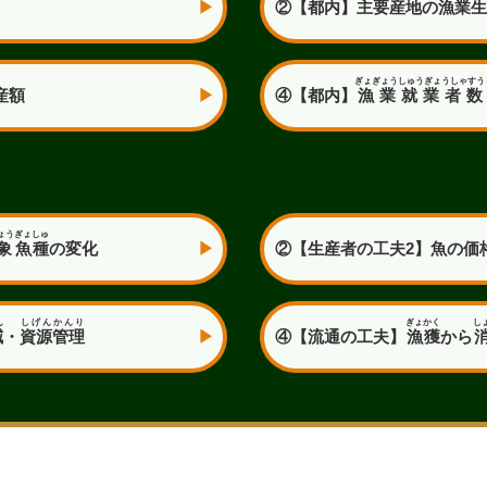
②【都内】主要産地の漁業生
ぎょぎょう
しゅうぎょうしゃすう
産額
④【都内】
漁業
就業者数
ょう
ぎょしゅ
象
魚種
の変化
②【生産者の工夫2】魚の価
ん
しげん
かんり
ぎょかく
し
減
・
資源
管理
④【流通の工夫】
漁獲
から