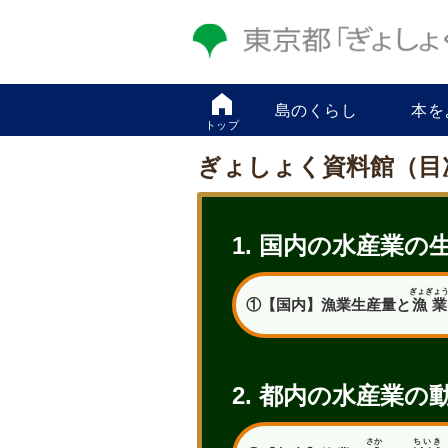
島のくらし
本を
トップ
ぎょしょく資料館（目
1. 国内の水産業の
ぎょぎょ
①【国内】漁業生産量と
漁業
2. 都内の水産業の
さか
ちいき