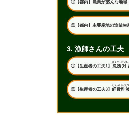
①【都内】漁業が
盛
んな
地域
③【都内】主要産地の漁業生
3. 漁師さんの工夫
ぎょかく
たいし
①【生産者の工夫1】
漁獲
対
けいひ
さくげ
③【生産者の工夫3】
経費
削