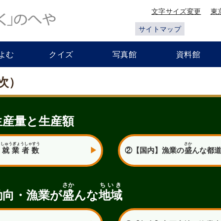
文字サイズ変更
東
サイトマップ
よむ
クイズ
写真館
資料館
次）
生産量と生産額
う
しゅうぎょうしゃすう
さか
就業者数
②【国内】漁業の
盛
んな都
さか
ちいき
動向・漁業が
盛
んな
地域