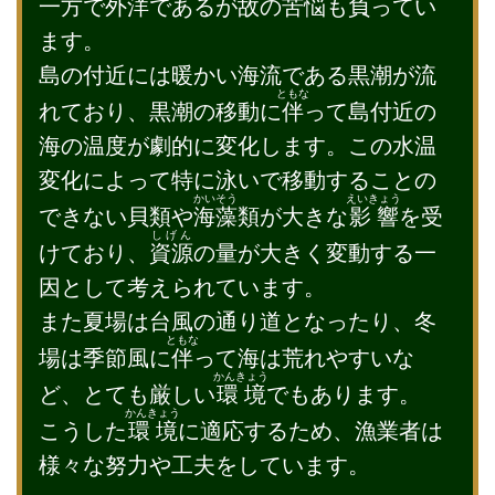
一方で外洋であるが故の苦悩も負ってい
ます。
島の付近には暖かい海流である黒潮が流
ともな
れており、黒潮の移動に
伴
って島付近の
海の温度が劇的に変化します。この水温
変化によって特に泳いで移動することの
かいそう
えいきょう
できない貝類や
海藻
類が大きな
影響
を受
しげん
けており、
資源
の量が大きく変動する一
因として考えられています。
また夏場は台風の通り道となったり、冬
ともな
場は季節風に
伴
って海は荒れやすいな
かんきょう
ど、とても厳しい
環境
でもあります。
かんきょう
こうした
環境
に適応するため、漁業者は
様々な努力や工夫をしています。