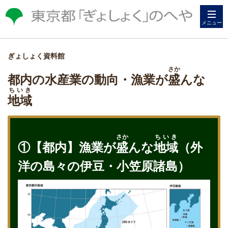
メニュー
ぎょしょく資料館
さか
都内の水産業の動向・漁業が
盛
んな
ちいき
地域
さか
ちいき
①【都内】漁業が
盛
んな
地域
（外
洋の島々の伊豆・小笠原諸島）