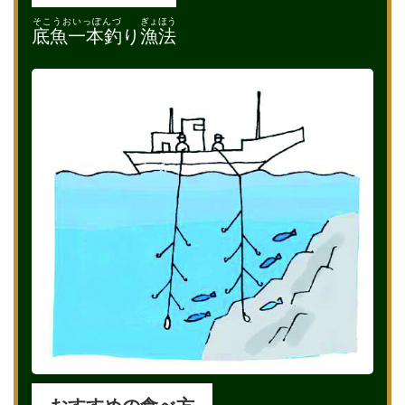
そこうおいっぽんづ
ぎょほう
底魚一本釣
り
漁法