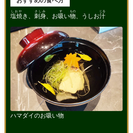
おすすめの食べ方
しおや
さしみ
す
もの
じる
塩焼
き、
刺身
、お
吸
い
物
、うしお
汁
ハマダイのお吸い物