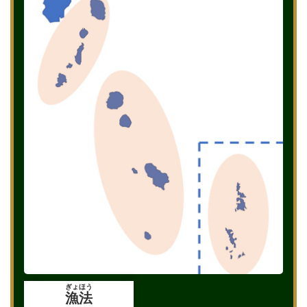
ぎょほう
漁法