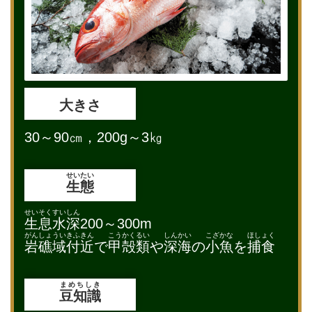
大きさ
30～90㎝，200g～3㎏
せいたい
生態
せいそくすいしん
生息水深
200～300m
がんしょういきふきん
こうかくるい
しんかい
こざかな
ほしょく
岩礁域付近
で
甲殻類
や
深海
の
小魚
を
捕食
まめちしき
豆知識