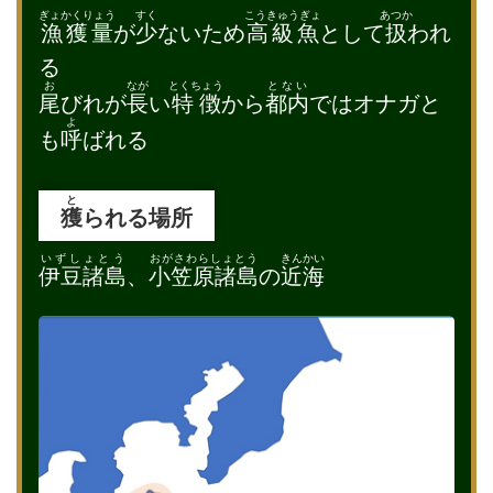
ぎょかくりょう
すく
こうきゅうぎょ
あつか
漁獲量
が
少
ないため
高級魚
として
扱
われ
る
お
なが
とくちょう
とない
尾
びれが
長
い
特徴
から
都内
ではオナガと
よ
も
呼
ばれる
と
獲
られる場所
いずしょとう
おがさわらしょとう
きんかい
伊豆諸島
、
小笠原諸島
の
近海