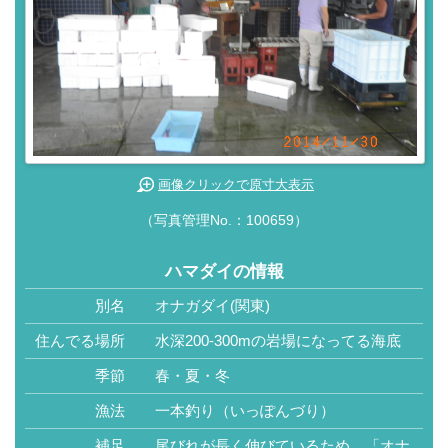
画像クリックで原寸大表示
（写真管理No.：100659）
ハマダイの情報
別名
オナガダイ(関東)
住んでる場所
水深200-300mの岩場になってる海底
季節
春・夏・冬
漁法
一本釣り（いっぽんづり）
補足
尾びれが長く伸びているため、「オナ