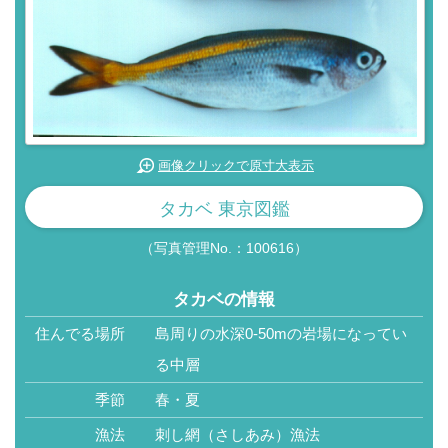
画像クリックで原寸大表示
タカベ 東京図鑑
（写真管理No.：100616）
タカベの情報
住んでる場所
島周りの水深0-50mの岩場になってい
る中層
季節
春・夏
漁法
刺し網（さしあみ）漁法