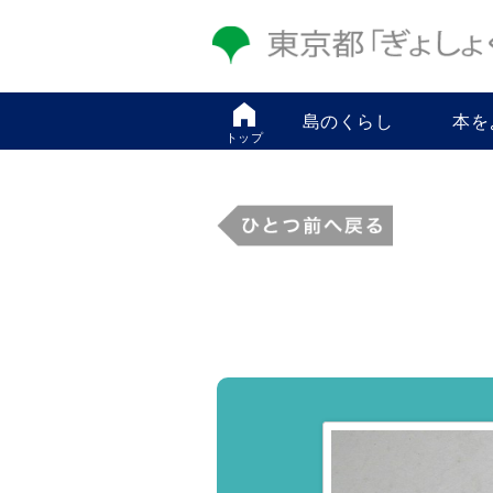
島のくらし
本を
トップ