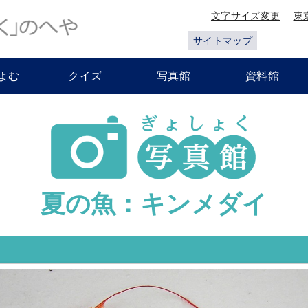
文字サイズ変更
東
サイトマップ
よむ
クイズ
写真館
資料館
夏の魚：キンメダイ